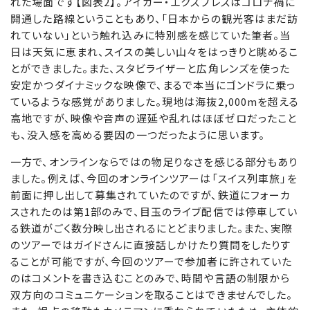
れた場面です【図表2】。アイガー・エクスプレスはコロナ禍に
開通した路線ということもあり、「日本からの観光客はまだ訪
れていない」という触れ込みに特別感を感じていた筆者。当
日は天気に恵まれ、スイスの美しい山々をはっきりと眺めるこ
とができました。また、スタビライザーと広角レンズを使った
安定かつダイナミックな映像で、まるで本当にゴンドラに乗っ
ているような感覚がありました。現地は海抜2,000mを超える
高地ですが、映像や音声の遅延や乱れはほぼゼロだったこと
も、没入感を高める要因の一つだったように思います。
一方で、オンラインならではの物足りなさを感じる部分もあり
ました。例えば、今回のオンラインツアーは「スイス列車旅」を
前面に押し出して募集されていたのですが、鉄道にフォーカ
スされたのは第1部のみで、目玉のライブ配信では停車してい
る鉄道がごく数分映し出されるにとどまりました。また、実際
のツアーではガイドさんに直接話しかけたり質問をしたりす
ることが可能ですが、今回のツアーで参加者に許されていた
のはコメントを書き込むことのみで、時間や言語の制限から
双方向のコミュニケーションを取ることはできませんでした。