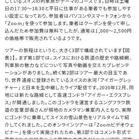
しているスイスの列車旅がテーマのコースです。日時は土曜
日の17:30～18:30と平日に仕事がある筆者でも参加しやす
い設定になっており、参加者はパソコンやスマートフォンから
「Zoom」を使って参加します。筆者はクーポンを使って申し
込んだため参加費は無料でしたが、通常は1,000～2,500円
の価格帯で販売されているようです。
ツアーの旅程はというと、大きく3部で構成されています【図
表1】。まず第1部では、スイスにおける鉄道の歴史や路線網、
列車旅の魅力などについて写真や動画を交えたプレゼンテ
ーションがありました。続く第2部はツアー最大の目玉であ
り、世界遺産に登録されているスイスの氷河「アイガーグレッ
チャー」と日本を生中継したライブ配信です。2020年12月、同
地には新たな路線として高速ゴンドラ「アイガー・エクスプレ
ス」が開通しました。このゴンドラを運営するユングフラウ鉄
道の営業部長さんが現地のカメラマン兼案内人となり、実際
にゴンドラに乗車してスイスの雪山景色をリアルタイムで紹
介してくれました。このオンラインツアーは「Zoomビデオウェ
ビナー」を使って実施されたため、第3部ではコメント形式で