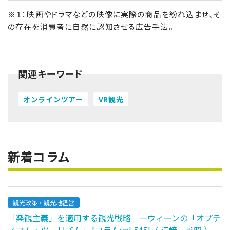
※１：映画やドラマなどの映像に実際の商品を紛れ込ませ、そ
の存在を消費者に自然に認知させる広告手法。
関連キーワード
オンラインツアー
VR観光
新着コラム
観光政策・観光地経営
「楽観主義」を適用する観光戦略 ―ウィーンの「オプテ
ィマム・ツーリズム」 [コラムvol.545]（ 江﨑 貴昭 ）