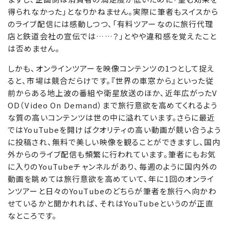
得られなかった」となりかねません。実際に筆者もスイスから
のライブ配信には感動しつつ、「有料ツアーなのに旅行代理
店と鉄道会社の宣伝では……？」とやや違和感を覚えたこと
は否めません。
しかも、オンラインツアーを映像コンテンツの1つとして捉え
ると、市場は競合だらけです。『世界の車窓から』といった従
前からある地上波の番組や衛星放送のほか、近年広がったV
OD（Video On Demand）まで旅行意欲を高めてくれるよう
な質の高いコンテンツは世の中に溢れています。さらに最近
ではYouTubeを開けばクオリティの高い動画が競い合うよう
に投稿され、無料で美しい映像を観ることができますし、国内
外からのライブ配信も頻繁に行われています。筆者にもお気
に入りのYouTubeチャンネルがあり、毎週のように国内外の
動画を眺めては旅行意欲を高めていて、年に1回のオンライ
ンツアーと日々のYouTubeのどちらが筆者を旅行へ向かわ
せているかと聞かれれば、それはYouTubeというのが正直
なところです。