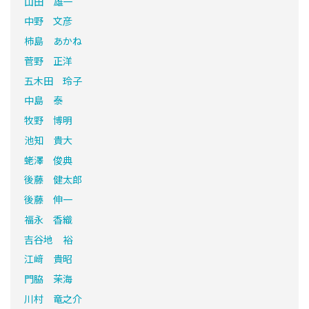
山田 雄一
中野 文彦
柿島 あかね
菅野 正洋
五木田 玲子
中島 泰
牧野 博明
池知 貴大
蛯澤 俊典
後藤 健太郎
後藤 伸一
福永 香織
吉谷地 裕
江﨑 貴昭
門脇 茉海
川村 竜之介