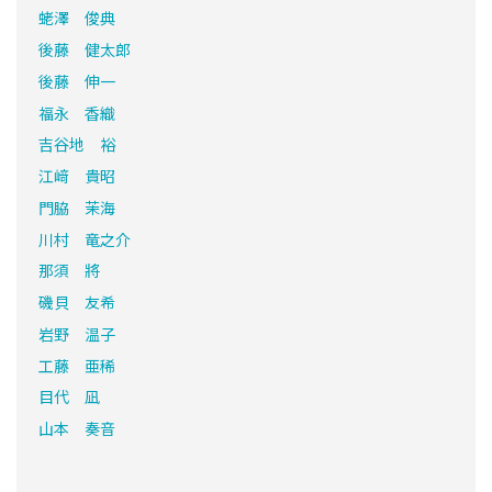
蛯澤 俊典
後藤 健太郎
後藤 伸一
福永 香織
吉谷地 裕
江﨑 貴昭
門脇 茉海
川村 竜之介
那須 將
磯貝 友希
岩野 温子
工藤 亜稀
目代 凪
山本 奏音