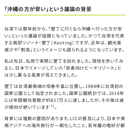
「沖縄の方が安い」という議論の背景
台湾では数年前から、「墾丁に行くなら沖縄へ行った方が安
い」といった議論が話題となっていました。かつて台湾を代表
する南部リゾート・墾丁（Kenting）ですが、近年は、観光客
減少や「割高」というイメージも語られるようになっています。
私は先日、私用で実際に墾丁を訪れました。現地を歩いてみ
ると、日本でイメージしていた「若者向けビーチリゾート」と
は少し異なる風景が見えてきました。
墾丁は台湾最南端の恒春半島に位置し、1984年に台湾初の
国家公園として指定されました。国家公園統計では、2014年
には年間観光客数が約837万人に達しましたが、その後は減
1)
少傾向が続いています
。
背景には複数の要因があります。LCCの普及により、日本や東
南アジアへの海外旅行が一般化したこと、若年層の嗜好が都