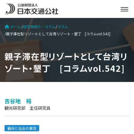
メ
ニ
ュ
ホーム
研究員紹介・コラム
コラム
ー
親子滞在型リゾートとして台湾リゾート・墾丁 [コラムvol.542]
を
開
く
親子滞在型リゾートとして台湾リ
ゾート・墾丁 [コラムvol.542]
吉谷地 裕
観光研究部 主任研究員
観光と社会の潮流