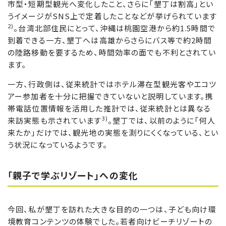
市型・短期型観光へ変化したこと、さらに「墾丁は割高」とい
うイメージがSNS上で定着したことなどが挙げられています
2)
。台湾北部住民にとって、沖縄は桃園空港から約1.5時間で
到着できる一方、墾丁へは高雄からさらにバス等で約2時間
の陸路移動を要するため、時間効率の面でも不利とされてい
ます。
一方、行政側は、従来統計ではホテル滞在型観光客やエコツ
アー参加者を十分に把握できていないと説明しています。携
帯電話位置情報を活用した推計では、従来統計とは異なる
3)
来訪実態も示されています
。墾丁では、以前のように「何人
来たか」だけでは、観光地の実態を測りにくくなっている、とい
う状況になっているようです。
「親子で学ぶリゾート」への変化
今回、私が墾丁を訪れた大きな目的の一つは、子ども向け環
境教育コンテンツの体験でした。若者向けビーチリゾートの