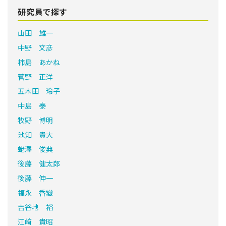
研究員で探す
山田 雄一
中野 文彦
柿島 あかね
菅野 正洋
五木田 玲子
中島 泰
牧野 博明
池知 貴大
蛯澤 俊典
後藤 健太郎
後藤 伸一
福永 香織
吉谷地 裕
江﨑 貴昭