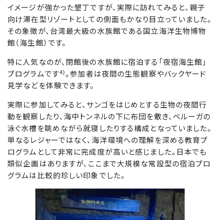
イメージが強かった墾丁ですが、実際に訪れてみると、親子
向け滞在型リゾートとしての側面もかなり目立っていました。
その象徴が、台湾最大級の水族館である国立海洋生物博物
館（海生館）です。
特に人気なのが、閉館後の水族館に宿泊する「夜宿海生館」
4)
プログラムです
。参加者は夜間の生態観察やバックヤード
見学などを体験できます。
実際に参加してみると、サンゴをはじめとする生物の夜間行
動を観察したり、海中トンネルの下に布団を敷き、ベルーガの
泳ぐ水槽を眺めながら就寝したりする構成となっていました。
単なるレジャーではなく、海洋環境への理解を深める教育プ
ログラムとして非常に完成度が高いと感じました。日本でも
類似企画はありますが、ここまで大規模な常設型の宿泊プロ
グラムは比較的珍しい印象でした。