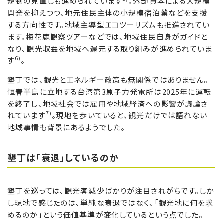
規制の見直しも進められています
。外部資本による大規模
開発を抑えつつ、地元住民主体の小規模宿泊業などを支援
する方向性です。地域主導型エコツーリズムも推進されてい
ます。梅花鹿観察ツアーなどでは、地域住民自身がガイドと
なり、観光収益を地域へ還元する取り組みが進められていま
6)
す
。
墾丁では、観光とエネルギー政策も無関係ではありません。
恒春半島に立地する台湾第3原子力発電所は2025年に運転
を終了し、地域社会では雇用や地域経済への影響が議論さ
7)
れています
。現地を歩いていると、観光だけでは語れない
地域事情も背景にあるようでした。
墾丁は「衰退」しているのか
墾丁を巡っては、観光客減少ばかりが注目されがちです。しか
し現地で感じたのは、単純な衰退ではなく、「観光地に何を求
めるのか」という価値基準が変化しているという点でした。