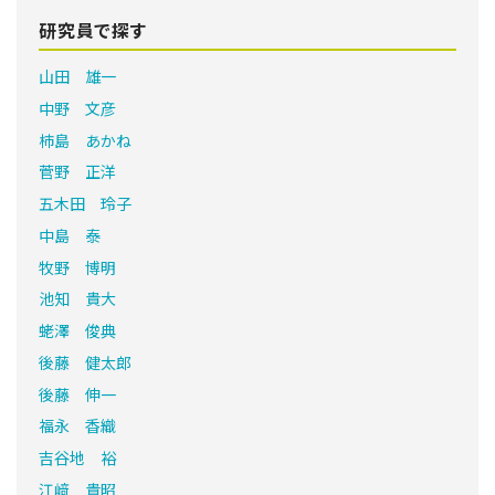
研究員で探す
山田 雄一
中野 文彦
柿島 あかね
菅野 正洋
五木田 玲子
中島 泰
牧野 博明
池知 貴大
蛯澤 俊典
後藤 健太郎
後藤 伸一
福永 香織
吉谷地 裕
江﨑 貴昭