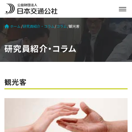
メ
ニ
ュ
ホーム
研究員紹介・コラム
コラム
観光客
ー
を
開
研究員紹介・コラム
く
観光客