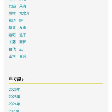
門脇 茉海
川村 竜之介
那須 將
磯貝 友希
岩野 温子
工藤 亜稀
目代 凪
山本 奏音
年で探す
2026年
2025年
2024年
2023年