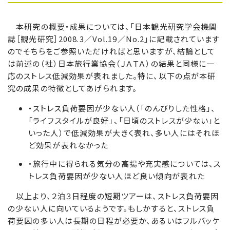
本研究の概要・成果については、「日本観光研究学会機関
誌［観光研究］2008.3／Vol.19／No.2」に記載されています
のでそちらをご参照いただければと思いますが、結論として
は前述の（社）日本旅行業協会（ＪＡＴＡ）の結果と同様に一
応のストレス低減効果が表れました。特に、以下の点が本研
究の成果の特徴としてあげられます。
・ストレス負荷要因が少ない人（「のんびりした性格」、
「ライフスタイルが良好」、「日頃のストレスが少ない」と
いった人）で低減効果が大きく表れ、多い人にはそれほ
ど効果が表れなかった
・旅行中に得られる気分の高揚や充実感については、ス
トレス負荷要因が少ない人ほど良い傾向が表れた
以上より、２泊３日程度の短期ツアーは、ストレス負荷要因
の少ない人に向いているようです。もしかすると、ストレス負
荷要因の多い人は長期の日程が必要か、あるいはフルパッケ