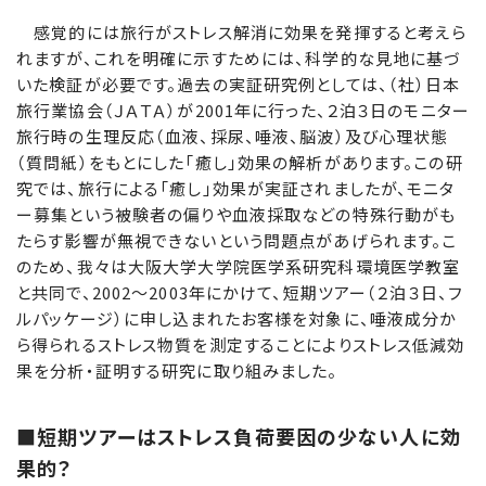
感覚的には旅行がストレス解消に効果を発揮すると考えら
れますが、これを明確に示すためには、科学的な見地に基づ
いた検証が必要です。過去の実証研究例としては、（社）日本
旅行業協会（ＪＡＴＡ）が2001年に行った、２泊３日のモニター
旅行時の生理反応（血液、採尿、唾液、脳波）及び心理状態
（質問紙）をもとにした「癒し」効果の解析があります。この研
究では、旅行による「癒し」効果が実証されましたが、モニタ
ー募集という被験者の偏りや血液採取などの特殊行動がも
たらす影響が無視できないという問題点があげられます。こ
のため、我々は大阪大学大学院医学系研究科環境医学教室
と共同で、2002～2003年にかけて、短期ツアー（２泊３日、フ
ルパッケージ）に申し込まれたお客様を対象に、唾液成分か
ら得られるストレス物質を測定することによりストレス低減効
果を分析・証明する研究に取り組みました。
■短期ツアーはストレス負荷要因の少ない人に効
果的？