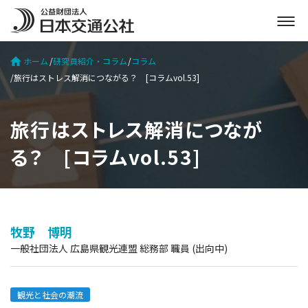
メ
ニ
ュ
ホーム
研究員紹介・コラム
コラム
ー
旅行はストレス解消につながる？ [コラムvol.53]
を
開
く
旅行はストレス解消につなが
る？ [コラムvol.53]
牧野 博明
一般社団法人 広島県観光連盟 総務部 職員 (出向中)
観光と社会の潮流