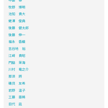
牧野 博明
池知 貴大
蛯澤 俊典
後藤 健太郎
後藤 伸一
福永 香織
吉谷地 裕
江﨑 貴昭
門脇 茉海
川村 竜之介
那須 將
磯貝 友希
岩野 温子
工藤 亜稀
目代 凪