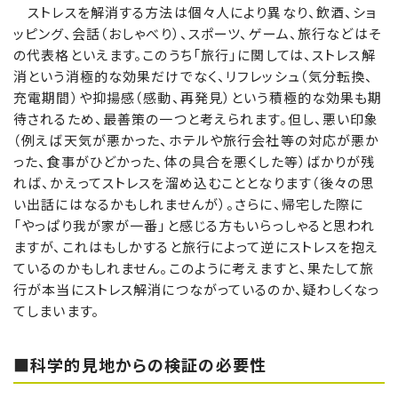
ストレスを解消する方法は個々人により異なり、飲酒、ショ
ッピング、会話（おしゃべり）、スポーツ、ゲーム、旅行などはそ
の代表格といえます。このうち「旅行」に関しては、ストレス解
消という消極的な効果だけでなく、リフレッシュ（気分転換、
充電期間）や抑揚感（感動、再発見）という積極的な効果も期
待されるため、最善策の一つと考えられます。但し、悪い印象
（例えば天気が悪かった、ホテルや旅行会社等の対応が悪か
った、食事がひどかった、体の具合を悪くした等）ばかりが残
れば、かえってストレスを溜め込むこととなります（後々の思
い出話にはなるかもしれませんが）。さらに、帰宅した際に
「やっぱり我が家が一番」と感じる方もいらっしゃると思われ
ますが、これはもしかすると旅行によって逆にストレスを抱え
ているのかもしれません。このように考えますと、果たして旅
行が本当にストレス解消につながっているのか、疑わしくなっ
てしまいます。
■科学的見地からの検証の必要性