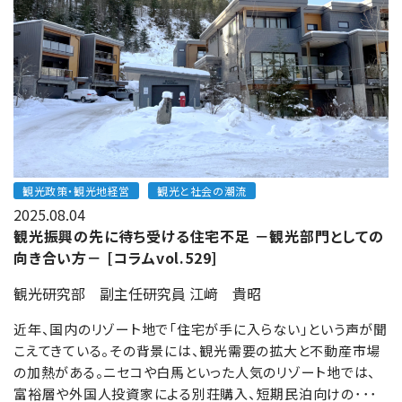
観光政策・観光地経営
観光と社会の潮流
2025.08.04
観光振興の先に待ち受ける住宅不足 －観光部門としての
向き合い方－ [コラムvol.529]
観光研究部 副主任研究員 江﨑 貴昭
近年、国内のリゾート地で「住宅が手に入らない」という声が聞
こえてきている。その背景には、観光需要の拡大と不動産市場
の加熱がある。ニセコや白馬といった人気のリゾート地では、
富裕層や外国人投資家による別荘購入、短期民泊向けの･･･