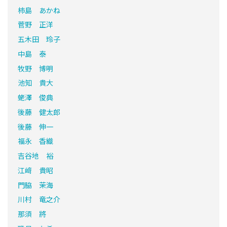
柿島 あかね
菅野 正洋
五木田 玲子
中島 泰
牧野 博明
池知 貴大
蛯澤 俊典
後藤 健太郎
後藤 伸一
福永 香織
吉谷地 裕
江﨑 貴昭
門脇 茉海
川村 竜之介
那須 將