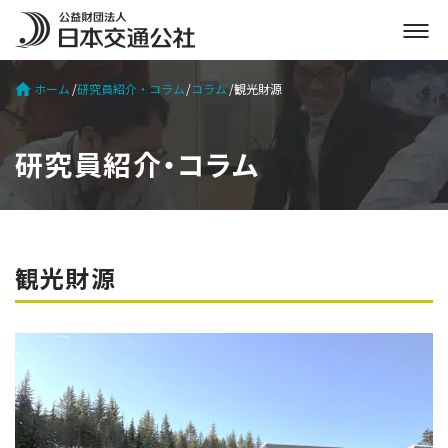
メ
ニ
ュ
ホーム
研究員紹介・コラム
コラム
観光財源
ー
を
開
研究員紹介・コラム
く
観光財源