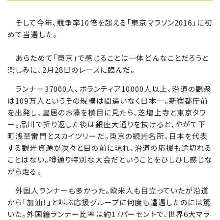
そして今年、競争率10倍を超える「東京マラソン2016」に初
めて当選した。
あらためて「東京」で感じることは一体どんなことだろうと
楽しみに、2月28日のレースに臨んだ。
ランナー37000人、ボランティア10000人以上、沿道の観衆
は109万人というその規模は間違いなく日本一。新宿都庁前
を出発し、皇居のお濠を横目に見たら、芝増上寺と東京タワ
ー。品川で折り返した後は銀座大通りを抜けると、やがて下
町浅草雷門とスカイツリーだ。東京の観光名所、日本を代表
する観光資源が次々と目の前に現れ、沿道の応援も途切れる
ことはない。噂通り特別な大会だということをひしひし感じな
がら走る。
外国人ランナーも多かった。欧米人も目立っていたが沿道
から「加油！」と叫ぶ応援グループに何度も遭遇したのには驚
いた。外国籍ランナー比率は約17パーセントで、世界6大マラ