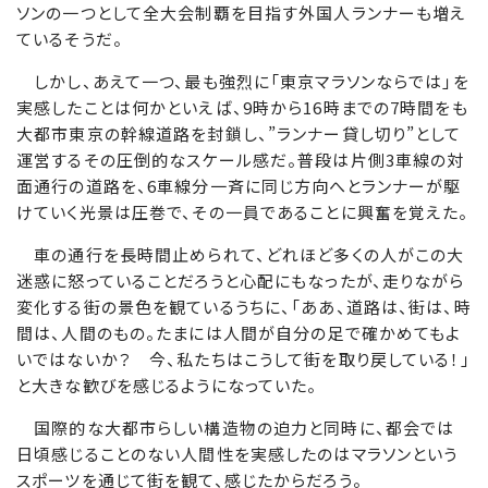
ソンの一つとして全大会制覇を目指す外国人ランナーも増え
ているそうだ。
しかし、あえて一つ、最も強烈に「東京マラソンならでは」を
実感したことは何かといえば、9時から16時までの7時間をも
大都市東京の幹線道路を封鎖し、”ランナー貸し切り”として
運営するその圧倒的なスケール感だ。普段は片側3車線の対
面通行の道路を、6車線分一斉に同じ方向へとランナーが駆
けていく光景は圧巻で、その一員であることに興奮を覚えた。
車の通行を長時間止められて、どれほど多くの人がこの大
迷惑に怒っていることだろうと心配にもなったが、走りながら
変化する街の景色を観ているうちに、「ああ、道路は、街は、時
間は、人間のもの。たまには人間が自分の足で確かめてもよ
いではないか？ 今、私たちはこうして街を取り戻している！」
と大きな歓びを感じるようになっていた。
国際的な大都市らしい構造物の迫力と同時に、都会では
日頃感じることのない人間性を実感したのはマラソンという
スポーツを通じて街を観て、感じたからだろう。