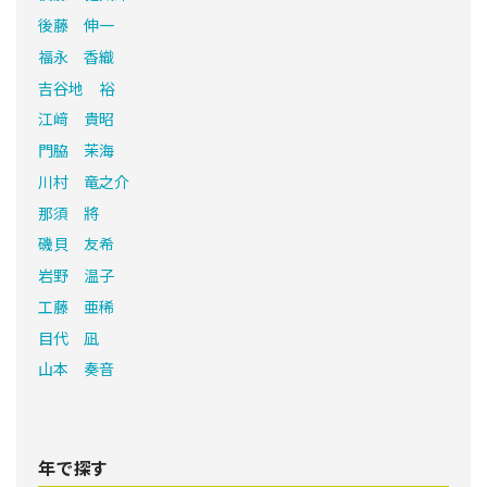
後藤 伸一
福永 香織
吉谷地 裕
江﨑 貴昭
門脇 茉海
川村 竜之介
那須 將
磯貝 友希
岩野 温子
工藤 亜稀
目代 凪
山本 奏音
年で探す