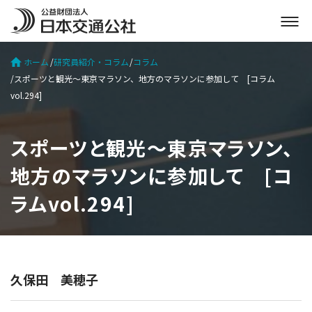
メ
ニ
ュ
ホーム
研究員紹介・コラム
コラム
ー
スポーツと観光～東京マラソン、地方のマラソンに参加して [コラム
を
vol.294]
開
く
スポーツと観光～東京マラソン、
地方のマラソンに参加して [コ
ラムvol.294]
久保田 美穂子