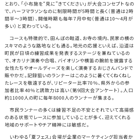
とおり、「小布施を“見に”きてください」が大会コンセプトなの
で、ハーフマラソンなのに制限時間が5時間と長く（普通は2時
間半～3時間）、開催時期も毎年７月中旬（普通は10～4月が
多い）と変わっている。
コースも特徴的で、田んぼの畦道、お寺の境内、民家の横の
スキマのような路地なども通る。地元の応援といえば、沿道は
町民が日頃の練習成果を発表するステージを兼ねているの
で、オカリナ演奏や合唱、バイオリンや横笛の腕前を披露する
女性たちやオールディーズを楽しく演奏するおじさんバンドで
賑やかだ。記録狙いのランナーはこのように暑くてくねくねし
たレースを敬遠するが、リピーター比率70％、県外からの参
加者比率40％と誘致力は高い（第9回大会アンケート）。人口
約11000人の町に毎年8000人のランナーが集まる。
市民ランナーの多くは練習不足の不安とそれでいて高揚感
のある状態でレースに参加していることが多く、迎えてくれる
地域のサポートやチア精神には敏感だ。
いわゆる「夏フェス」会場が企業のマーケティング担当者か