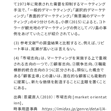
て1971年に発表された需要を抑制するマーケティング
手法で、「一般的デマーケティング」「選択的デマーケテ
ィング」「表面的デマーケティング」「無意識のデマーケ
ティング」の4つ分けられる。小原（2015）によると、コト
ラーが観光地のデマーケティングの例としてバリ島の事
例をあげていたことが紹介されている。
8)
(3) 参考文献
の調査結果と比較すると、例えば、リピ
ート率は、尾瀬が高いとは言えない。
(4) 「市場志向」は、マーケティングを実施する上で重視
される志向の一つで、①顧客志向、②競争志向、③職能
横断的統合志向の３つに区分される。類似した概念で
ある「顧客主導」との違いは、潜在的な顧客にも能動的
に提案し、新たな価値を創造することに主眼を置くこと
にある。
出典：恩蔵直人（2010）：市場志向 [market orientat
ion],
時事用語事典
https://imidas.jp/genre/detail/A-