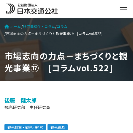
メ
ニ
ュ
ホーム
研究員紹介・コラム
コラム
ー
市場志向の力点－まちづくりと観光事業⑰ [コラムvol.522]
を
開
く
市場志向の力点－まちづくりと観
光事業⑰ [コラムvol.522]
後藤 健太郎
観光研究部 主任研究員
観光政策・観光地経営
観光資源