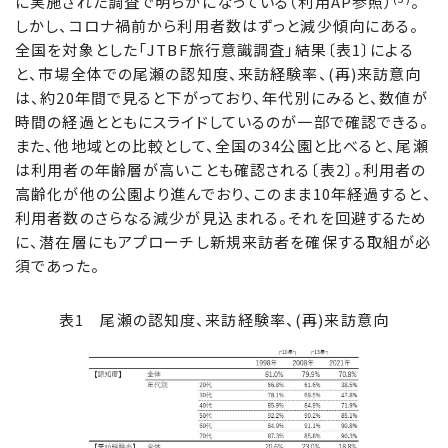
に実施された調査で明らかになっている（利用AP参照）
。
しかし、コロナ禍前から利用者数はずっと減少傾向にある。
全国を対象とした「JTBF旅行意識調査」結果〔表1〕による
と、市場全体での尾瀬の認知度、来訪経験率、(再)来訪意向
は、約20年間で見ると下がっており、年代別にみると、数値が
時間の経過とともにスライドしているのが一部で確認できる。
また、他地域との比較として、全国の34公園と比べると、尾瀬
は利用者の年齢層が高いことも確認される〔表2〕。利用者の
高齢化が他の公園より進んでおり、このまま10年経過すると、
利用者数のさらなる減少が見込まれる。それを回避するため
に、潜在層にもアプローチし新規来訪者を確保する取組が必
須であった。
表1 尾瀬の認知度、来訪経験率、(再)来訪意向