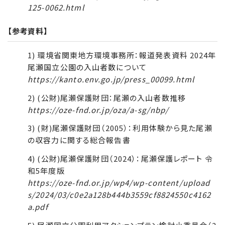
125-0062.html
【参考資料】
1) 環境省関東地方環境事務所：報道発表資料 2024年
尾瀬国立公園の入山者数について
https://kanto.env.go.jp/press_00099.html
2) (公財)尾瀬保護財団：尾瀬の入山者数推移
https://oze-fnd.or.jp/oza/a-sg/nbp/
3) (財)尾瀬保護財団（2005）：利用体験から見た尾瀬
の収容力に関する総合報告書
4) (公財)尾瀬保護財団（2024）：尾瀬保護レポート 令
和5年度版
https://oze-fnd.or.jp/wp4/wp-content/upload
s/2024/03/c0e2a128b444b3559cf8824550c4162
a.pdf