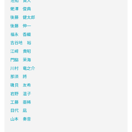
池知 貴大
蛯澤 俊典
後藤 健太郎
後藤 伸一
福永 香織
吉谷地 裕
江﨑 貴昭
門脇 茉海
川村 竜之介
那須 將
磯貝 友希
岩野 温子
工藤 亜稀
目代 凪
山本 奏音