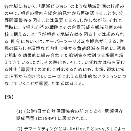
各地域において、「尾瀬ビジョン」のような地域計画の枠組み
の中で、観光の役割を総合的見地から再確認することや、分
野間調整等を図ることは重要である。しかしながら、それと
(4)
同時に、市場志向
の戦略とその合意形成を観光計画の中
12)
核に据えること
が観光で地域存続を図る上では求められ
る。昨今においては、オーバーツーリズムや観光が与える、住
民の暮らしや環境など内側に掛かる負荷軽減を目的に、誘導
と規制を効果的に組み合わせた抑制策を検討する場面も増
えてきている。ただ、その際にも、そして、いずれかは待ち受け
る外側（需要側）の変化に対応するためにも、市場、顧客に常
に正面から向き合い、ニーズに応える具体的なアクションにつ
なげていくことが重要、と筆者は考える。
【注】
(1) (公財)日本自然保護協会の前身である「尾瀬保存
期成同盟」は1949年に設立された。
(2) デマーケティングとは、Kotler,P.とlevy,S.j.によっ