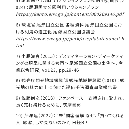
5) 尾瀬国立公園利用アクションプラン検討小委員会（2
024）：尾瀬国立公園利用アクションプラン
https://kanto.env.go.jp/content/000209146.pdf
6) 環境省 尾瀬国立公園 各種資料 尾瀬国立公園にお
ける利用の適正化 尾瀬国立公園協議会
https://www.env.go.jp/park/oze/data/council.h
tml
7) 小原満春（2015）：デスティネーション・デマーケティ
ングの類型に関する考察～尾瀬国立公園の事例～, 産
業総合研究, vol.23, pp.29-46
8) 観光庁観光地域振興部 観光地域振興課（2010）：観
光地の魅力向上に向けた評価手法調査事業報告書
9) 佐藤尚之（2018）：ファンベース─支持され、愛され、
長く売れ続けるために, 筑摩書房
10) 芹澤連（2022）：“未”顧客理解 なぜ、「買ってくれる
人=顧客」しか見ないのか?, 日経BP