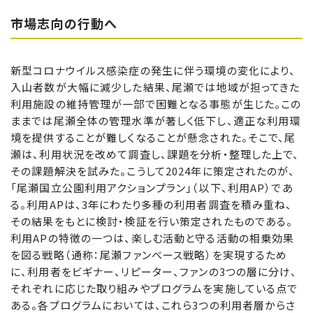
市場志向の行動へ
新型コロナウイルス感染症の発生に伴う環境の変化により、
入山者数が大幅に減少した結果、尾瀬では地域が担ってきた
利用施設の維持管理が一部で困難となる事態が生じた。この
ままでは尾瀬全体の管理水準が著しく低下し、適正な利用環
境を提供することが難しくなることが懸念された。そこで、尾
瀬は、利用状況を改めて調査し、課題を分析・整理した上で、
その課題解決を試みた。こうして2024年に策定されたのが、
「尾瀬国立公園利用アクションプラン」（以下、利用AP）であ
る。利用APは、3年にわたり多種の利用者調査を積み重ね、
その結果をもとに検討・検証を行い策定されたものである。
利用APの特徴の一つは、楽しむ活動と守る活動の相乗効果
を図る戦略（通称：尾瀬ファンベース戦略）を実現するため
に、利用者をビギナー、リピーター、ファンの3つの層に分け、
それぞれに応じた取り組みやプログラムを実施している点で
ある。各プログラムにおいては、これら3つの利用者層からさ