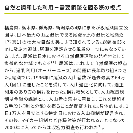
自然と調和した利用－需要調整を図る際の視点
福島県、栃木県、群馬県、新潟県の4県にまたがる尾瀬国立公
園は、日本最大の山岳湿原である尾瀬ヶ原の湿原と尾瀬沼
〔写真1〕の壮大な自然の美しさで知られている。総延長65k
mに及ぶ木道は、尾瀬を連想させる風景の一つにもなってい
る。また、尾瀬は日本における自然保護運動の発祥地として
(1)
象徴的な地域でもある
。尾瀬は、これまで自然保護の観点
から、過剰利用（オーバーユース）の問題に長年取り組んでき
た。尾瀬では、1996年に尾瀬の入山者数が過去最高の64万
人〔図1〕に達したことを受けて、入山適正化に向けて、適正
利用のあり方の検討を行った。検討結果として、入山総量規
制は今後の課題とし、入山者の集中に着目し、これを緩和す
る手段（抑制と分散）を摂ることが提案された。具体的には、1
日1万人を目安とする特定日における入山抑制が提言され、
その後、マイカー規制など各種対策が行われることになった。
3)
2000年に入ってからは収容力調査も行われた
。