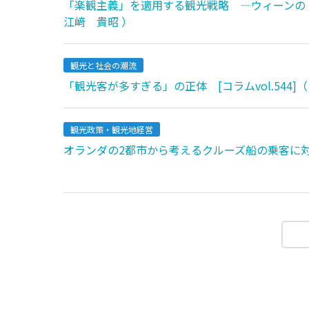
「楽観主義」を適用する観光戦略 ―ウィーンの「オプ
江﨑 貴昭 ）
観光と社会の潮流
「観光客が多すぎる」の正体 [コラムvol.544]（
観光政策・観光地経営
オランダの2都市から考えるクルーズ船の乗客に対する