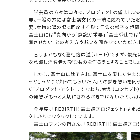
学芸員の方々は口々に、プロジェクトの望ましいあ
要。一般の方には富士講文化の一端に触れていただ
要。本物の講の場に同席する形で信仰の様子を垣間見
富士山には“真向かう”意識が重要」「富士登山では
着させたい」との考え方や想いを聞かせていただきま
言うまでもなく巡礼路は道（ルート）ですが、観光
を意識し消費者が望むものを作ろうとすることでしょ
しかし、富士山に魅了され、富士山を愛してやまな
っとしっかりと知ってもらいたい」との熱き想いを伺
く「プロダクト・アウト」、すなわち、考え（コンセプト
の発想がもっと大切にされるべきではないかと、私
今年度、「REBIRTH！富士講プロジェクト」は
久しぶりにワクワクしています。
富士山ファンの皆さん、「REBIRTH！富士講プロ