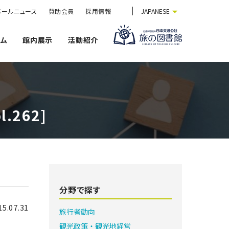
メールニュース
賛助会員
採用情報
JAPANESE
ウム
館内展示
活動紹介
262]
分野で探す
15.07.31
旅行者動向
観光政策・観光地経営