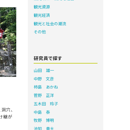
観光資源
観光経済
観光と社会の潮流
その他
研究員で探す
山田 雄一
中野 文彦
柿島 あかね
菅野 正洋
五木田 玲子
、洞穴、
中島 泰
け継が
牧野 博明
池知 貴大