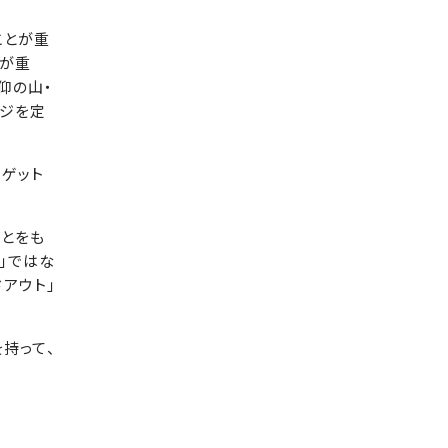
ことが重
供が重
仰の山・
ージを定
ゲット
とをも
」ではな
ドアウト」
持って、