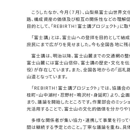
こうしたなか、今月（７月）、山梨県富士山世界文
路、構成資産の価値及び相互の関係性などの理解促
目的として、「REBIRTH！富士講プロジェクト」に
「富士講」とは、富士山への登拝を目的として結成
庶民にまで広がりを見せました。今も全国各地に残る
富士講は、明治以降、富士山麓までの交通網の整備
富士山麓には富士山信仰、富士講の歴史・文化を伝
役）が存在しています。また、全国各地からの「巡礼
山道となっています。
「REBIRTH！富士講プロジェクト」では、協議
桂町・山中湖村・忍野村・鳴沢村・身延町）より、企
まり、議論を開始したところです。作業部会のミッシ
光活用することで、富士山の文化的価値を分かりやす
多様な関係者が集い協力・連携して事業を行ってい
間は継続する予定とのこと。丁寧な議論を重ね、具