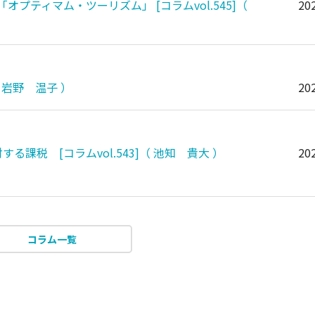
ティマム・ツーリズム」 [コラムvol.545]（
202
 岩野 温子 ）
202
課税 [コラムvol.543]（ 池知 貴大 ）
202
コラム一覧