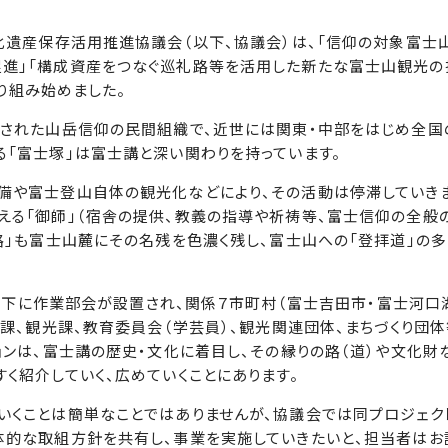
化遺産保存活用推進協議会（以下、協議会）は、「信仰の対象富士
進」「構成資産をつなぐ巡礼路等を活用した新たな富士山観光の
取り組み始めました。
された山岳信仰の民間組織で、近世には関東・中部をはじめ全国
「富士塚」は富士講と深い関わりを持っています。
や富士登山自体の観光化などにより、その活動は停滞していきま
える「御師」（宿舎の提供、教義の指導や祈祷等、富士信仰の全般
路」も富士山麓にその名残を色濃く残し、富士山への「登拝道」の多
会の下に作業部会が設置され、関係７市町村（富士吉田市・富士河口
画課、観光課、教育委員会（学芸員）、観光関連団体、まちづくり団
ョンは、富士講の歴史・文化に着目し、その縁りの路（道）や文化財
く紹介していく、広めていくことにあります。
くことは簡単なことではありませんが、協議会では同プロジェク
体的な取組方針を共有し、事業を実施していきたいと、担当者はお