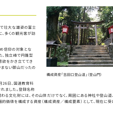
的で壮大な雄姿の富士
に、多くの観光客が訪
集め信仰の対象とな
た、独立峰で円錐型
意欲をかき立ててき
やまない御山だったの
構成資産「吉田口登山道」（登山門）
月26日、国連教育科
されました。登録名称
関わる文化財には、その山体だけでなく、周囲にある神社や登山道
遍的価値を構成する資産（構成資産／構成要素）として、現在に受