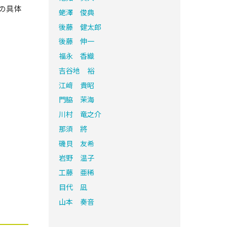
山の具体
蛯澤 俊典
後藤 健太郎
後藤 伸一
福永 香織
吉谷地 裕
江﨑 貴昭
門脇 茉海
川村 竜之介
那須 將
磯貝 友希
岩野 温子
工藤 亜稀
目代 凪
山本 奏音