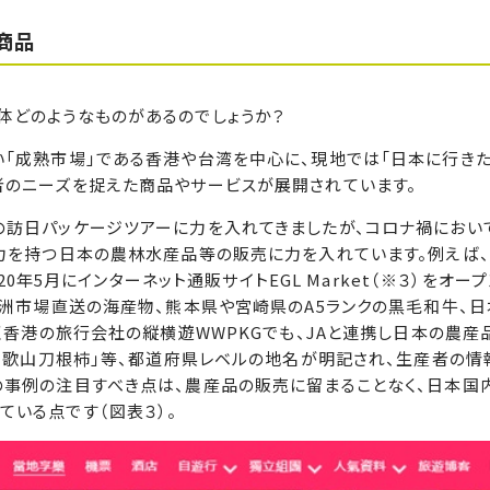
商品
体どのようなものがあるのでしょうか？
「成熟市場」である香港や台湾を中心に、現地では「日本に行きた
者のニーズを捉えた商品やサービスが展開されています。
の訪日パッケージツアーに力を入れてきましたが、コロナ禍におい
ド力を持つ日本の農林水産品等の販売に力を入れています。例えば
20年5月にインターネット通販サイトEGL Market（※３）をオー
豊洲市場直送の海産物、熊本県や宮崎県のA5ランクの黒毛和牛、
じく香港の旅行会社の縦横遊WWPKGでも、JAと連携し日本の農産
「和歌山刀根柿」等、都道府県レベルの地名が明記され、生産者の情
の事例の注目すべき点は、農産品の販売に留まることなく、日本国
いる点です（図表３）。