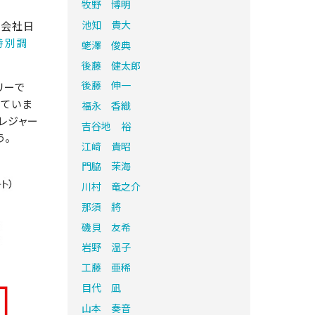
牧野 博明
池知 貴大
式会社日
特別調
蛯澤 俊典
後藤 健太郎
後藤 伸一
リーで
っていま
福永 香織
レジャー
吉谷地 裕
う。
江﨑 貴昭
門脇 茉海
川村 竜之介
那須 將
磯貝 友希
岩野 温子
工藤 亜稀
目代 凪
山本 奏音