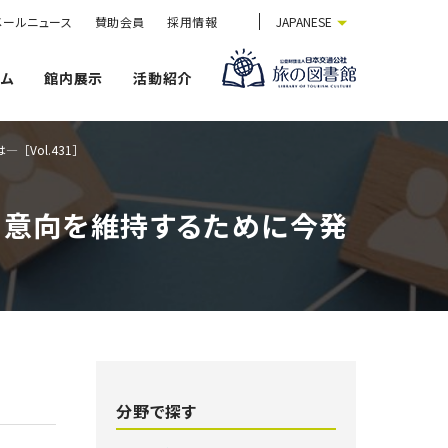
メールニュース
賛助会員
採用情報
JAPANESE
ウム
館内展示
活動紹介
Vol.431］
日意向を維持するために今発
分野で探す