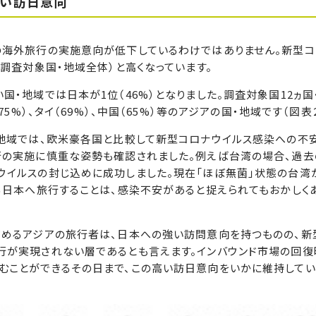
高い訪日意向
の海外旅行の実施意向が低下しているわけではありません。新型コ
（調査対象国・地域全体）と高くなっています。
国・地域では日本が1位（46%）となりました。調査対象国12ヵ国
5%）、タイ（69%）、中国（65%）等のアジアの国・地域です（図表２
・地域では、欧米豪各国と比較して新型コロナウイルス感染への不
行の実施に慎重な姿勢も確認されました。例えば台湾の場合、過去
ウイルスの封じ込めに成功しました。現在「ほぼ無菌」状態の台湾
る日本へ旅行することは、感染不安があると捉えられてもおかしく
占めるアジアの旅行者は、日本への強い訪問意向を持つものの、新
行が実現されない層であるとも言えます。インバウンド市場の回復
むことができるその日まで、この高い訪日意向をいかに維持してい