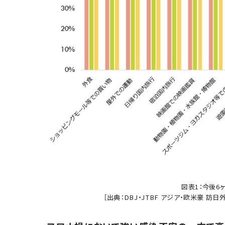
図表1：今後6
［出典：DBJ・JTBF アジア・欧米豪 訪