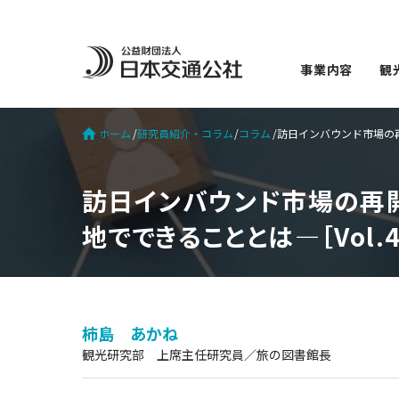
事業内容
観
ホーム
研究員紹介・コラム
コラム
訪日インバウンド市場の再
訪日インバウンド市場の再
地でできることとは―［Vol.4
柿島 あかね
観光研究部 上席主任研究員／旅の図書館長