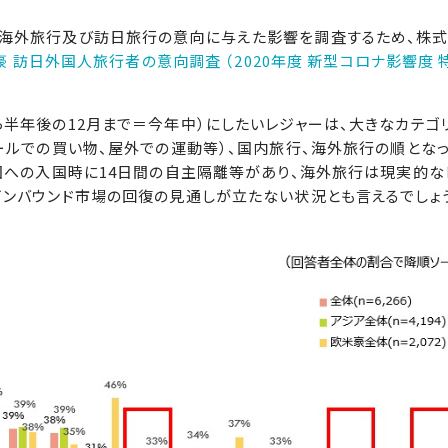
の海外旅行及び訪日旅行の意向に与えた影響を調査するため、株
欧米豪 訪日外国人旅行者の意向調査 （2020年度 新型コロナ影響度 
半年後の12月まで＝今年中）にしたいレジャーは、大きなカテゴ
ールでの買い物、屋外での運動等）、国内旅行、海外旅行の順とな
国への入国時に14日間の自主隔離等があり、海外旅行は現実的な
インバウンド市場の回復の見通しが立たない状況とも言えるでしょ