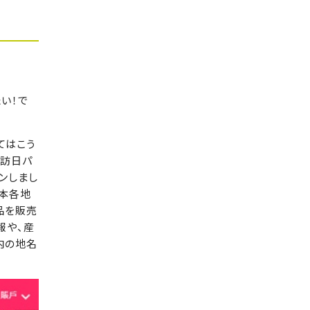
い！で
てはこう
、訪日パ
プンしまし
日本各地
品を販売
報や、産
内の地名