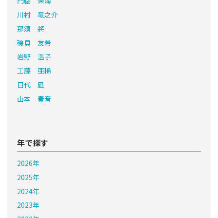
門脇 茉海
川村 竜之介
那須 將
磯貝 友希
岩野 温子
工藤 亜稀
目代 凪
山本 奏音
年で探す
2026年
2025年
2024年
2023年