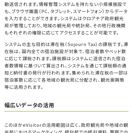
動送信されます。情報管理システムを持たない小規模施設で
も、ブラウザ画面（PC、タブレット、スマートフォン）からデータ
を入力することができます。システムはクロアチア政府観光
局が管理しており、地域の観光局や統計局、その他行政機関
もそれぞれの権限に応じてアクセスすることが可能です。
システムの主な目的は滞在税（Sojourn Tax）の課税です。滞
在税は、国内全ての宿泊施設が対象で、宿泊者数やベッド数
に応じて課税されます。課税額はシステムに送信された宿泊
者数情報に基づいて算出され、システムを通じて課税額の通
知と納付書の発行が行われます。集められた滞在税の一部は
宿泊客数に応じて各地域の観光局に分配され、観光振興策
等に活用されます。
幅広いデータの活用
このほかeVisitorの活用範囲は広く、政府観光局や地域の観
光局におけるマーケティング、統計局での統計資料、警察での