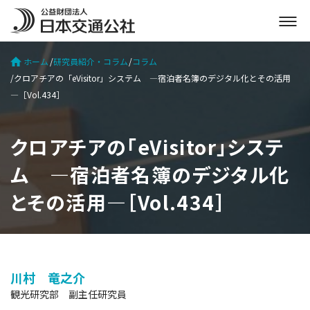
メ
ニ
ュ
ホーム
研究員紹介・コラム
コラム
ー
クロアチアの「eVisitor」システム ―宿泊者名簿のデジタル化とその活用
を
―［Vol.434］
開
く
クロアチアの「eVisitor」システ
ム ―宿泊者名簿のデジタル化
とその活用―［Vol.434］
川村 竜之介
観光研究部 副主任研究員