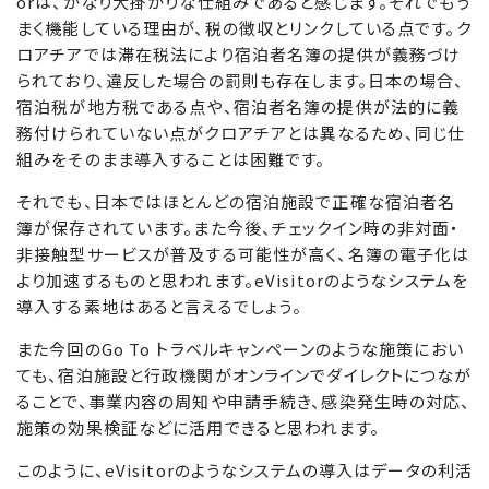
orは、かなり大掛かりな仕組みであると感じます。それでもう
まく機能している理由が、税の徴収とリンクしている点です。ク
ロアチアでは滞在税法により宿泊者名簿の提供が義務づけ
られており、違反した場合の罰則も存在します。日本の場合、
宿泊税が地方税である点や、宿泊者名簿の提供が法的に義
務付けられていない点がクロアチアとは異なるため、同じ仕
組みをそのまま導入することは困難です。
それでも、日本ではほとんどの宿泊施設で正確な宿泊者名
簿が保存されています。また今後、チェックイン時の非対面・
非接触型サービスが普及する可能性が高く、名簿の電子化は
より加速するものと思われます。eVisitorのようなシステムを
導入する素地はあると言えるでしょう。
また今回のGo To トラベルキャンペーンのような施策におい
ても、宿泊施設と行政機関がオンラインでダイレクトにつなが
ることで、事業内容の周知や申請手続き、感染発生時の対応、
施策の効果検証などに活用できると思われます。
このように、eVisitorのようなシステムの導入はデータの利活