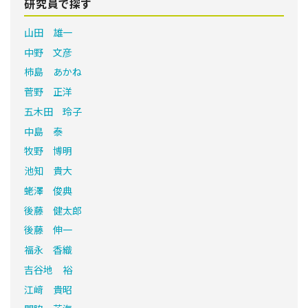
研究員で探す
山田 雄一
中野 文彦
柿島 あかね
菅野 正洋
五木田 玲子
中島 泰
牧野 博明
池知 貴大
蛯澤 俊典
後藤 健太郎
後藤 伸一
福永 香織
吉谷地 裕
江﨑 貴昭