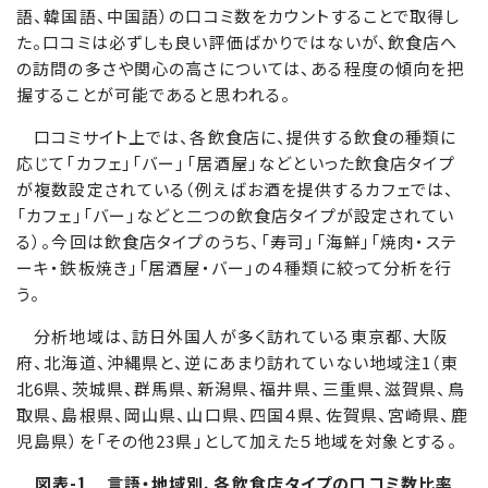
語、韓国語、中国語）の口コミ数をカウントすることで取得し
た。口コミは必ずしも良い評価ばかりではないが、飲食店へ
の訪問の多さや関心の高さについては、ある程度の傾向を把
握することが可能であると思われる。
口コミサイト上では、各飲食店に、提供する飲食の種類に
応じて「カフェ」「バー」「居酒屋」などといった飲食店タイプ
が複数設定されている（例えばお酒を提供するカフェでは、
「カフェ」「バー」などと二つの飲食店タイプが設定されてい
る）。今回は飲食店タイプのうち、「寿司」「海鮮」「焼肉・ステ
ーキ・鉄板焼き」「居酒屋・バー」の４種類に絞って分析を行
う。
分析地域は、訪日外国人が多く訪れている東京都、大阪
府、北海道、沖縄県と、逆にあまり訪れていない地域注1（東
北6県、茨城県、群馬県、新潟県、福井県、三重県、滋賀県、鳥
取県、島根県、岡山県、山口県、四国４県、佐賀県、宮崎県、鹿
児島県）を「その他23県」として加えた５地域を対象とする。
図表-1 言語・地域別、各飲食店タイプの口コミ数比率