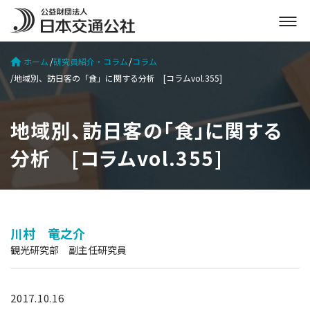
メ
ニ
ュ
ホーム
研究員紹介・コラム
コラム
ー
地域別、訪日客の「食」に関する分析 [コラムvol.355]
を
開
く
地域別、訪日客の「食」に関する
分析 [コラムvol.355]
川村 竜之介
観光研究部 副主任研究員
2017.10.16