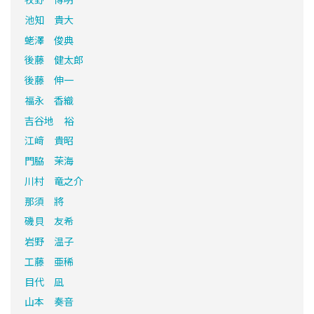
池知 貴大
蛯澤 俊典
後藤 健太郎
後藤 伸一
福永 香織
吉谷地 裕
江﨑 貴昭
門脇 茉海
川村 竜之介
那須 將
磯貝 友希
岩野 温子
工藤 亜稀
目代 凪
山本 奏音