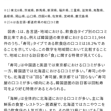
※1）東北6県、茨城県、群馬県、新潟県、福井県、三重県、滋賀県、鳥取県、
島根県、岡山県、山口県、四国４県、佐賀県、宮崎県、鹿児島県
※2）nは各言語・都道府県の総口コミ数
図表-1は、各言語・地域における、飲食店タイプ別の口コミ
数比率である。例えば韓国語の東京都における口コミ1,944
件のうち、「寿司」タイプである飲食店の口コミは18.2%であ
ることを示している。この数字を地域間において比較すること
で、地域における訪日客の「食」に関する特徴が見えてくる。
「寿司」は中国語と英語では東京都における口コミが多い
一方、韓国語では北海道における口コミが多い。「寿司」の中
でも、北海道では”回る”寿司屋、東京都では”回らない”寿司
屋の口コミが多い傾向にある。韓国語圏の訪日客は回転寿
司をより好む特徴があるとみられる。
「海鮮」は全体的に北海道における口コミが多い。主に海
鮮系の食堂・レストラン・居酒屋で、北海道ではカニやウニを
扱う飲食店の人気が高い。また、その他23県においても「海